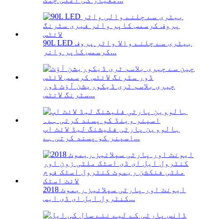
90L LED بیٹری سے چلنے والا واٹر پروف
کرسمس کاپر وائر...
چیری بلاسم ٹری ڈیکوریشن آؤٹ ڈور
سٹرنگ لائٹس...
ہالووین پارٹی فلیشنگ لیڈ لائٹ اپ
اسپنر کو پسند کرتی ہے...
2018 ایونٹ اور پارٹی سپلائیز ریموٹ
کنٹرول ایل ای ڈی ایس...