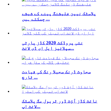
پلاسٹک نیین فلیشنگ پینے کے شیشے
چمکتے ہیں ...
نئی پروڈکٹ 2020 کڈز پارٹی
سپلائیز ایل ای ڈی لائٹ...
سجاوٹ ڈرنک سجیلا رنگ کی قیادت
ٹارچ ...
نائٹ کڈز آؤٹ ڈور ٹریول مگ پلاسٹک
لائٹ اپ...