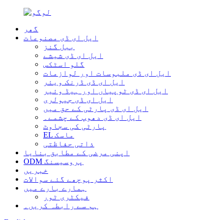
گھر
ایل ای ڈی مصنوعات
ببل گنز
ایل ای ڈی شیشے
گلو اسٹکس
ایل ای ڈی ملبوسات اور لوازمات
ایل ای ڈی ڈرنک ویئر
ایل ای ڈی ٹوپیاں اور ہیڈ وئیر
ایل ای ڈی جیولری
ایل ای ڈی پارٹی کے حق میں
ایل ای ڈی دھوپ کے چشمے۔
پارٹی کی سجاوٹ
EL ماسک
ذاتی حفاظتی
اپنی مرضی کے مطابق بنایا
ODM پروسیسنگ
خبریں
اکثر پوچھے گئے سوالات
ہمارے بارے میں
فیکٹری ٹور
ہم سے رابطہ کریں۔