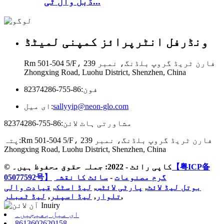
ڈبل وال ٹی...
ونڈرفل انٹرپرائز کمپنی لمیٹڈ
Rm 501-504 5/F، فارن ٹریڈ گروپ بلڈنگ، نمبر 239
Zhongxing Road, Luohu District, Shenzhen, China
فون:
86-755-82374286
sallyyip@neon-glo.com
ای میل:
مشاورتی ہاٹ لائن:
86-755-82374286
Rm 501-504 5/F، فارن ٹریڈ گروپ بلڈنگ، نمبر 239
پتہ:
Zhongxing Road, Luohu District, Shenzhen, China
【粤ICP备
© کاپی رائٹ - 2022: جملہ حقوق محفوظ ہیں۔
گرم مصنوعات
-
سائٹ کا نقشہ
05077592号】
بوتل لیڈ لائٹ
,
پارٹی لائٹس
,
لیڈ اسٹک
,
قیادت والی
,
تلوار
,
لیڈ اسپنر
,
لیڈ ٹمبلر
ای میل بھیجیں۔
8613602620158