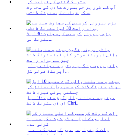
آپ کے طور پر خوبصورت شادی کی سجاوٹ
کی قیادت کی سٹرنگ لائٹس ...
بڑی بیرونی کرسمس کی سجاوٹ 30 لیڈ
سٹرنگ لی...
واٹر پروف رنگین بیٹری سے چلنے والی
آپریٹڈ فوٹو کل...
بیٹری سے چلنے والی گرم سفید 10 ایل
ای ڈی سٹرنگ لائٹ Chri...
رات کی فراہمی میں کرسمس کے اعلی
معیار کی اعلی چمک...