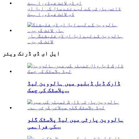
ڈانس پارٹی کے لیے نئے سال کی ایل ای
ڈی لائٹ فیڈورا ہیٹ
ہالووین کے لیے ایل ای ڈی فلیشنگ ہار
لائٹ کریں۔
ایل ای ڈی ڈرنک ویئر
ڈارک ڈبل ڈبلیو میں ہالووین لیڈ
پلاسٹک کی چمک...
ہالووین پارٹی میں لیڈ پلاسٹک گلو
کی فراہمی...