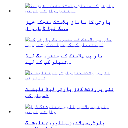
پارٹی کا سامان پلاسٹک مضحکہ خیز
مگ لیڈ ڈبل وال...
بار پب پلاسٹک کے منفرد مگ لیڈ
ٹمبلر کپ کے لیے...
نئی پروڈکٹ کڈز پارٹی لیڈ فلیشنگ
ٹمبلر کپ
پارٹی سپلائیز ہالووین فلیشنگ