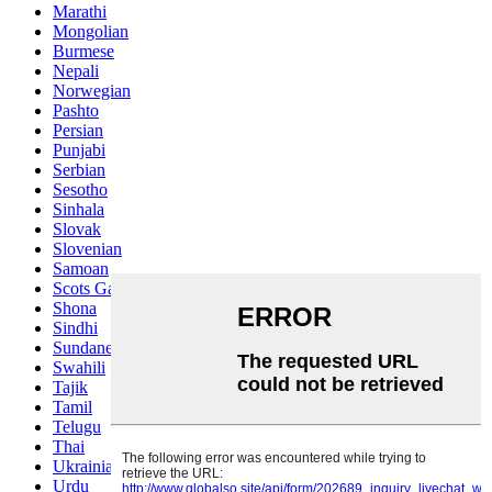
Marathi
Mongolian
Burmese
Nepali
Norwegian
Pashto
Persian
Punjabi
Serbian
Sesotho
Sinhala
Slovak
Slovenian
Samoan
Scots Gaelic
Shona
Sindhi
Sundanese
Swahili
Tajik
Tamil
Telugu
Thai
Ukrainian
Urdu