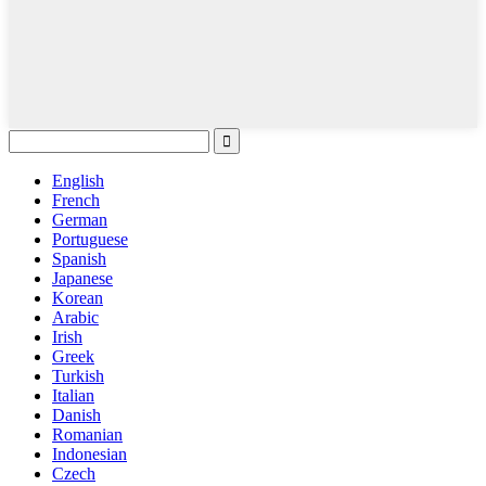
English
French
German
Portuguese
Spanish
Japanese
Korean
Arabic
Irish
Greek
Turkish
Italian
Danish
Romanian
Indonesian
Czech